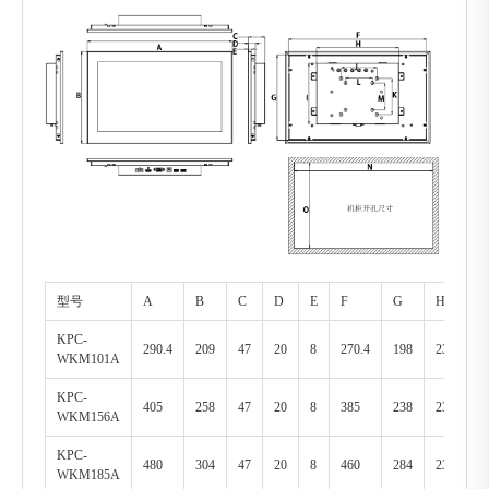
型号
A
B
C
D
E
F
G
H
I
KPC-
290.4
209
47
20
8
270.4
198
230
1
WKM101A
KPC-
405
258
47
20
8
385
238
230
1
WKM156A
KPC-
480
304
47
20
8
460
284
230
1
WKM185A