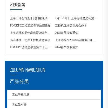
相关新闻
上海工博会花絮丨我们在现场等你！
7月18-22日 | 上海远梓邀您相聚2024青岛自动化展
FOXKPC工控2026春节放假通知
工控机无法启动怎么办？
上海远梓20周年庆典暨2025年会圆满举行
2025春节放假通知
高温环境下使用工控机注意事项
上海远梓2023年年会圆满召开！！！
FOXKPC诚邀您参观第二十三届中国国际工业博览会
2024春节放假通知
COLUMN NAVIGATION
产品分类
工业平板电脑
工业显示器