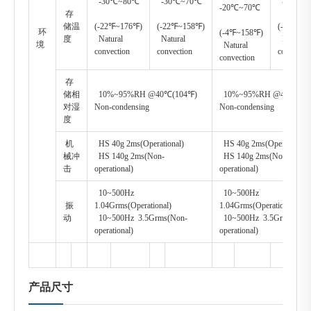
-30℃~80℃
-30℃~70℃
-30℃~
-20℃~70℃
存
储温
(-22℉~176℉)
(-22℉~158℉)
(-22℉~1
环
(-4℉~158℉)
度
Natural
Natural
Natural
境
Natural
convection
convection
convectio
convection
存
储相
10%~95%RH @40℃(104℉)
10%~95%RH @40℃(10
对湿
Non-condensing
Non-condensing
度
机
HS 40g 2ms(Operational)
HS 40g 2ms(Operational)
械冲
HS 140g 2ms(Non-
HS 140g 2ms(Non-
击
operational)
operational)
10~500Hz
10~500Hz
振
1.04Grms(Operational)
1.04Grms(Operational)
动
10~500Hz 3.5Grms(Non-
10~500Hz 3.5Grms(Non
operational)
operational)
产品尺寸