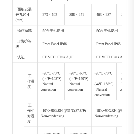
面板安装
开孔尺寸
273 × 192
388 × 241
463 × 287
533 × 3
(mm)
操作系统
配合主机使用
配合主机使用
IP防护等
Front Panel IP66
Front Panel IP66
级
认证
CE VCCI Class A,UL
CE VCCI Class A,UL
-20℃~70℃
-20℃~60℃
-20℃~70℃
-20℃~
工
(-4℉~158℉)
(-4℉~140℉)
(-4℉~1
作温
Natural
Natural
(-4℉~158℉)
Natural
度
convection
convection
Natural
convectio
convection
工
作相
10%~90%RH @31℃(87.8℉)
10%~90%RH @31℃(87.
对湿
Non-condensing
Non-condensing
度