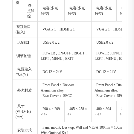
摸
多
电容(多点
电容(多点
电容(多点
电容(多
点触
触控)
触控)
触控)
触控)
控
视频端口
VGA x 1 HDMI x 1
VGA x 1 HDMI x 1
(输入)
I/O端口
USB2.0 x 2
USB2.0 x 2
POWER , ON/OFF , RIGHT ,
POWER , ON/OFF , RIG
调节按键
LEFT , MENU , EXIT
LEFT , MENU , EXIT
电源输入
DC 12 ~ 24V
DC 12 ~ 24V
电压(V)
Front Panel：Die-cast
Front Panel：Die-cast
外壳材质
Aluminum alloy,
Aluminum alloy,
Rear Cover： SECC
Rear Cover： SECC
尺寸
290.4 × 209
405 × 258 ×
480 × 304
550 × 34
(W×D×H)
× 47
47
× 47
47
(mm)
Panel mount, Desktop, Wall and VESA 100mm × 100mm moun
安装方式
With Optional Kit )