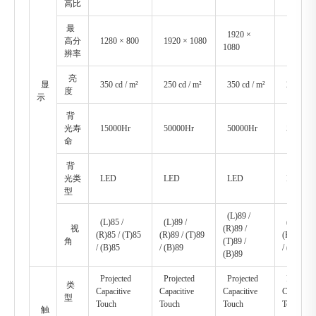
高比
最
1920 ×
高分
1280 × 800
1920 × 1080
1920 × 
1080
辨率
亮
显
350 cd / m²
250 cd / m²
350 cd / m²
250 cd /
度
示
背
光寿
15000Hr
50000Hr
50000Hr
50000H
命
背
光类
LED
LED
LED
LED
型
(L)89 /
(L)85 /
(L)89 /
(L)89 /
视
(R)89 /
(R)85 / (T)85
(R)89 / (T)89
(R)89 / (
角
(T)89 /
/ (B)85
/ (B)89
/ (B)89
(B)89
Projected
Projected
Projected
Projecte
类
Capacitive
Capacitive
Capacitive
Capacitiv
型
Touch
Touch
Touch
Touch
触