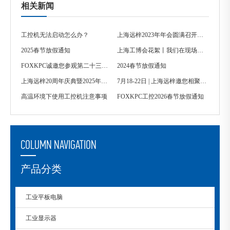
相关新闻
工控机无法启动怎么办？
上海远梓2023年年会圆满召开！！！
2025春节放假通知
上海工博会花絮丨我们在现场等你！
FOXKPC诚邀您参观第二十三届中国国际工业博览会
2024春节放假通知
上海远梓20周年庆典暨2025年会圆满举行
7月18-22日 | 上海远梓邀您相聚2024青岛自动化展
高温环境下使用工控机注意事项
FOXKPC工控2026春节放假通知
COLUMN NAVIGATION
产品分类
工业平板电脑
工业显示器