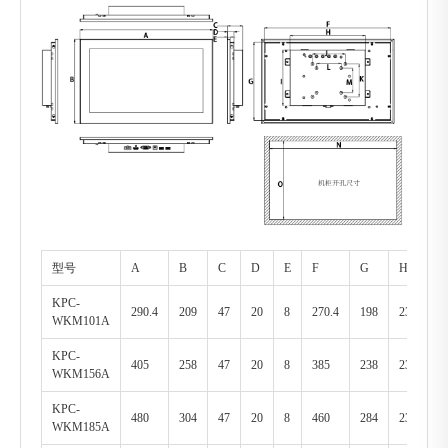
型号
A
B
C
D
E
F
G
H
I
KPC-
290.4
209
47
20
8
270.4
198
230
1
WKM101A
KPC-
405
258
47
20
8
385
238
230
1
WKM156A
KPC-
480
304
47
20
8
460
284
230
1
WKM185A