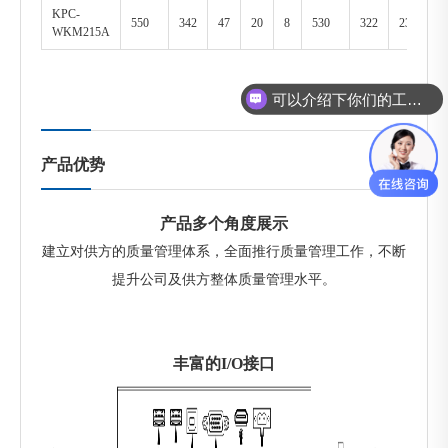
KPC-
550
342
47
20
8
530
322
230
1
WKM215A
可以介绍下你们的工控机么？
模具监视器怎么卖？
产品优势
产品多个角度展示
建立对供方的质量管理体系，全面推行质量管理工作，不断
提升公司及供方整体质量管理水平。
丰富的I/O接口