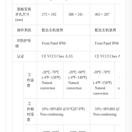
面板安装
开孔尺寸
273 × 192
388 × 241
463 × 287
533 × 3
(mm)
操作系统
配合主机使用
配合主机使用
IP防护等
Front Panel IP66
Front Panel IP66
级
认证
CE VCCI Class A,UL
CE VCCI Class A,UL
-20℃~70℃
-20℃~60℃
-20℃~70℃
-20℃~
工
(-4℉~158℉)
(-4℉~140℉)
(-4℉~1
作温
Natural
Natural
(-4℉~158℉)
Natural
度
convection
convection
Natural
convectio
convection
工
作相
10%~90%RH @31℃(87.8℉)
10%~90%RH @31℃(87.
对湿
Non-condensing
Non-condensing
度