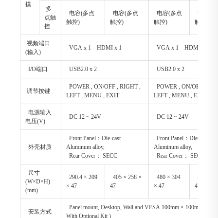
摸
多
电容(多点
电容(多点
电容(多点
电容(多
点触
触控)
触控)
触控)
触控)
控
视频端口
VGA x 1 HDMI x 1
VGA x 1 HDMI x 1
(输入)
I/O端口
USB2.0 x 2
USB2.0 x 2
POWER , ON/OFF , RIGHT ,
POWER , ON/OFF , RIG
调节按键
LEFT , MENU , EXIT
LEFT , MENU , EXIT
电源输入
DC 12 ~ 24V
DC 12 ~ 24V
电压(V)
Front Panel：Die-cast
Front Panel：Die-cast
外壳材质
Aluminum alloy,
Aluminum alloy,
Rear Cover： SECC
Rear Cover： SECC
尺寸
290.4 × 209
405 × 258 ×
480 × 304
550 × 34
(W×D×H)
× 47
47
× 47
47
(mm)
Panel mount, Desktop, Wall and VESA 100mm × 100mm moun
安装方式
With Optional Kit )