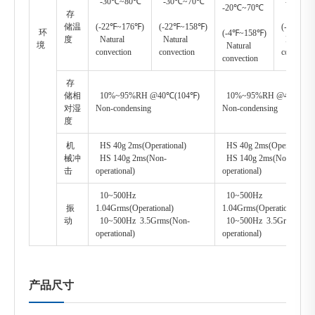
-30℃~80℃
-30℃~70℃
-30℃~
-20℃~70℃
存
储温
(-22℉~176℉)
(-22℉~158℉)
(-22℉~1
环
(-4℉~158℉)
度
Natural
Natural
Natural
境
Natural
convection
convection
convectio
convection
存
储相
10%~95%RH @40℃(104℉)
10%~95%RH @40℃(10
对湿
Non-condensing
Non-condensing
度
机
HS 40g 2ms(Operational)
HS 40g 2ms(Operational)
械冲
HS 140g 2ms(Non-
HS 140g 2ms(Non-
击
operational)
operational)
10~500Hz
10~500Hz
振
1.04Grms(Operational)
1.04Grms(Operational)
动
10~500Hz 3.5Grms(Non-
10~500Hz 3.5Grms(Non
operational)
operational)
产品尺寸