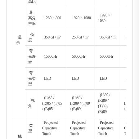
高比
最
1920 ×
高分
1280 × 800
1920 × 1080
1920 × 
1080
辨率
亮
显
350 cd / m²
250 cd / m²
350 cd / m²
250 cd /
度
示
背
光寿
15000Hr
50000Hr
50000Hr
50000H
命
背
光类
LED
LED
LED
LED
型
(L)89 /
(L)85 /
(L)89 /
(L)89 /
视
(R)89 /
(R)85 / (T)85
(R)89 / (T)89
(R)89 / (
角
(T)89 /
/ (B)85
/ (B)89
/ (B)89
(B)89
Projected
Projected
Projected
Projecte
类
Capacitive
Capacitive
Capacitive
Capacitiv
型
Touch
Touch
Touch
Touch
触