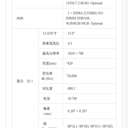
1165G7 2.8GHz Optional
1 × DDR4 2133MHz SO-
内存
DIMM SDRAM,
4GB/8GB/16GB Optional
LCD尺寸
15.0"
屏幕宽高比
4:3
最高分辨率
1024 × 768
亮度(nits)
"420
背光寿
"50,000
命 (Hrs)
显示 注 1
对比度
800:1
色深
16.7M
像素
0.297 × 0.297
（mm）
视
80°(L) / 80°(R) 80°(U) / 80°(D)