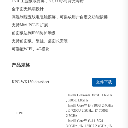
15.0"工业级液晶屏，50,000小时背光寿命
全平面无风扇设计
高温制程五线电阻触摸屏，可集成用户自定义功能按键
支持Mini PCI-E 扩展
前面板达到IP66防护等级
支持前面板、壁挂、桌面式安装
可选配WIFI、4G模块
产品规格
KPC-WK150 datasheet
文件下载
Intel® Celeron® 3855U 1.6GHz
, 6305E 1.8GHz
Intel® Core™ i3-7100U 2.4GHz
, i5-7200U 2.5GHz , i7-7500U
CPU
2.7GHz
Intel® Core™ i3-1115G4
3.0GHz , i5-1135G7 2.4GHz , i7-