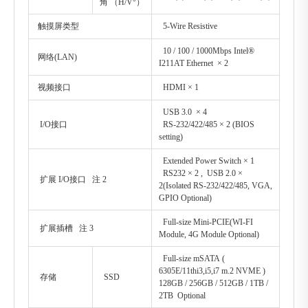
角 （H/V°）
触摸屏类型
5-Wire Resistive
10 / 100 / 1000Mbps Intel®
网络(LAN)
I211AT Ethernet × 2
视频接口
HDMI × 1
USB 3.0 × 4
I/O接口
RS-232/422/485 × 2 (BIOS
setting)
Extended Power Switch × 1
RS232 × 2 , USB 2.0 ×
扩展 I/O接口 注 2
2(Isolated RS-232/422/485, VGA,
GPIO Optional)
Full-size Mini-PCIE(WI-FI
扩展插槽 注 3
Module, 4G Module Optional)
Full-size mSATA (
6305E/11thi3,i5,i7 m.2 NVME )
存储
SSD
128GB / 256GB / 512GB / 1TB /
2TB Optional