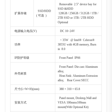
Removable 2.5" device bay for
SSD &HDD
SSD/HDD
扩展存储
128GB / 256GB / 512GB / 1TB /
( 可选 )
2TB SSD or 1TB / 2TB HDD
Optional
电源输入电压(V)
DC 10~24V
< 35W @ Intel® Celeron®
功率
3855U with 4GB memory, Burn
in 8.0
IP防护等级
Front Panel IP66
Front Panel: Die-cast Aluminum
alloy,
外壳材质
Heat-Sink: Aluminum Extrusion
alloy, Rear Cover:SECC
尺寸(L×W×H)(mm)
380 × 310 × 65.8
Panel mount, Desktop,Wall and
安装方式
VESA 100mmx100mm
mount(With Optional Kit)