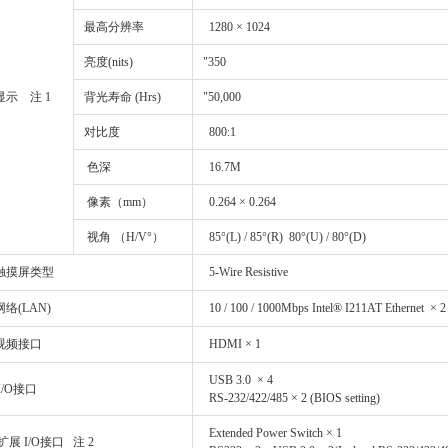
最高分辨率
1280 × 1024
亮度(nits)
"350
显示 注 1
背光寿命 (Hrs)
"50,000
对比度
800:1
色深
16.7M
像素（mm）
0.264 × 0.264
视角 （H/V°）
85°(L) / 85°(R) 80°(U) / 80°(D)
触摸屏类型
5-Wire Resistive
络(LAN)
10 / 100 / 1000Mbps Intel® I211AT Ethernet × 2
视频接口
HDMI × 1
USB 3.0 × 4
I/O接口
RS-232/422/485 × 2 (BIOS setting)
Extended Power Switch × 1
展 I/O接口 注 2