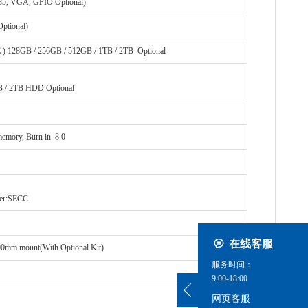
85, VGA, GPIO Optional)
ptional)
 ) 128GB / 256GB / 512GB / 1TB / 2TB Optional
B / 2TB HDD Optional
mory, Burn in 8.0
ver:SECC
在线客服
0mm mount(With Optional Kit)
服务时间：
9:00-18:00
网页客服