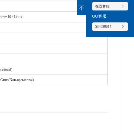
在线客服
QQ客服
dows10 / Linux
534989614
ational)
Grms(Non-operational)