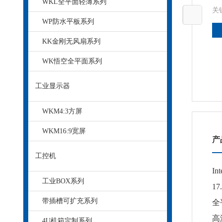
WKL全平面轻薄系列
关
WP防水平板系列
KK金刚无风扇系列
WK悟空全平面系列
工业显示器
WKM4:3方屏
WKM16:9宽屏
产
工控机
In
工业BOX系列
1
带插槽可扩充系列
全
高
4U机箱定制系列