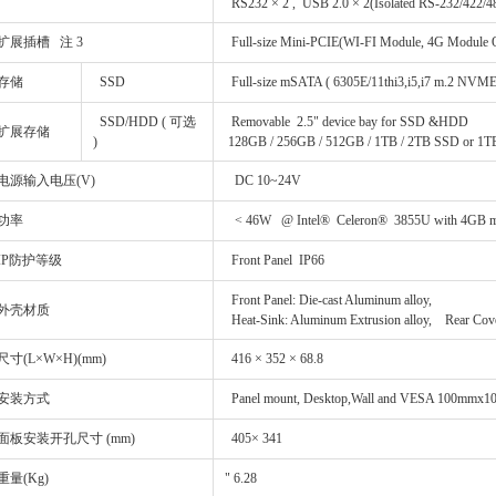
RS232 × 2 , USB 2.0 × 2(Isolated RS-232/422/4
扩展插槽 注 3
Full-size Mini-PCIE(WI-FI Module, 4G Module O
存储
SSD
Full-size mSATA ( 6305E/11thi3,i5,i7 m.2 NVME
SSD/HDD ( 可选
Removable 2.5" device bay for SSD &HDD
扩展存储
)
128GB / 256GB / 512GB / 1TB / 2TB SSD or 1T
电源输入电压(V)
DC 10~24V
功率
< 46W @ Intel® Celeron® 3855U with 4GB me
IP防护等级
Front Panel IP66
Front Panel: Die-cast Aluminum alloy,
外壳材质
Heat-Sink: Aluminum Extrusion alloy, Rear Co
寸(L×W×H)(mm)
416 × 352 × 68.8
安装方式
Panel mount, Desktop,Wall and VESA 100mmx10
面板安装开孔尺寸 (mm)
405× 341
量(Kg)
" 6.28