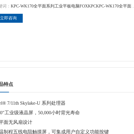
键词：
KPC-WK170全平面系列工业平板电脑FOXKPC
KPC-WK170全平面系列工业平板电脑工业电脑
立即咨询
品特点
tel® 7/11th Skylake-U 系列处理器
7.0"工业级液晶屏，50,000小时背光寿命
平面无风扇设计
温制程五线电阻触摸屏，可集成用户自定义功能按键