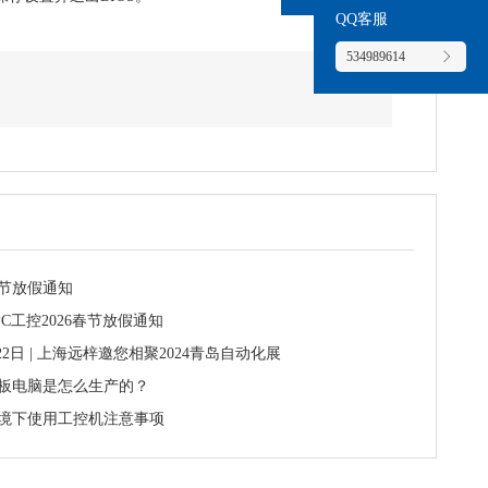
QQ客服
534989614
春节放假通知
PC工控2026春节放假通知
-22日 | 上海远梓邀您相聚2024青岛自动化展
板电脑是怎么生产的？
境下使用工控机注意事项