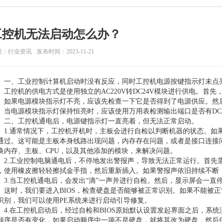
工控机无法启动怎么办？
类：行业资讯
发布时间：2023-11-21
一、工业控制计算机启动时没有反应，同时工控机电源按键指示灯未点
工控机的供电方式是使用独立的AC220V转DC24V模块进行供电。首
如果电源模块指示灯不亮，应该先检查一下它是否得到了电源供应。然
当电源模块指示灯保持恒亮时，应该使用万用表检测输出端口是否有DC
二、工控机通电后，电源键指示灯一直亮着，但无法正常启动。
1.通常情况下，工控机开机时，主板会进行自检以判断机器的状态。如
通过。这可能是主板本身线路出现问题，内存存在问题，或者是接口连接
换内存、主板、CPU，以及其他添加的模块，来解决问题。
2.工业控制电脑通电后，不停地发出警报声，导致无法正常运行。首先
，使用橡皮擦轻轻擦拭金手指，然后重新插入。如果警报声依旧持续不断
3.当工控机通电后，会发出“滴”一声并进行自检。然后，显示屏会一直
。这时，我们要进入BIOS，检查硬盘是否能够被正常识别。如果不能被
识别，我们可以使用PE系统来进行启动引导修复。
4.在工控机启动后，经过自检和BIOS原始默认设置发起界面之后，系统没
顺序是否有变化，如果启动顺序中一项不是硬盘，就将其改为硬盘，然后保