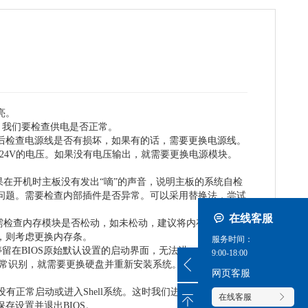
亮。
先，我们要检查供电是否正常。
后检查电源线是否有损坏，如果有的话，需要更换电源线。
24V的电压。如果没有电压输出，就需要更换电源模块。
果在开机时主板没有发出“嘀”的声音，说明主板的系统自检
问题。需要检查内部插件是否异常。可以采用替换法，尝试
在线客服
需检查内存模块是否松动，如未松动，建议将内存模块取
，则考虑更换内存条。
服务时间：
停留在BIOS原始默认设置的启动界面，无法进一步进行操
9:00-18:00
正常识别，就需要更换硬盘并重新安装系统。如果能够被正
网页客服
有正常启动或进入Shell系统。这时我们进入BIOS查看启
在线客服
存设置并退出BIOS。