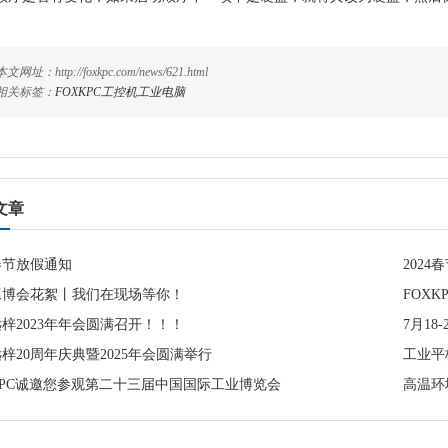
本文网址：http://foxkpc.com/news/621.html
相关标签：
FOXKPC
工控机
工业电脑
文章
5春节放假通知
2024
工博会花絮丨我们在现场等你！
FOXK
梓2023年年会圆满召开！！！
7月18
梓20周年庆典暨2025年会圆满举行
工业平
KPC诚邀您参观第二十三届中国国际工业博览会
高温环